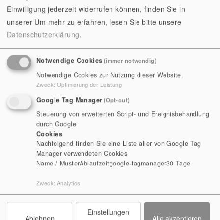
vergangenen Sonderausstellungen, die seit 2020 im
Einwilligung jederzeit widerrufen können, finden Sie in
jährlichen Turnus in Kooperation mit unserem Partner
unserer
Um mehr zu erfahren, lesen Sie bitte unsere
ThüringenForst im Amtshaus stattfinden.
Datenschutzerklärung
.
Notwendige Cookies
(immer notwendig)
Notwendige Cookies zur Nutzung dieser Website.
2025 | MYSTISCHE MOMENTE
Zweck
:
Optimierung der Leistung
Google Tag Manager
(Opt-out)
Steuerung von erweiterten Script- und Ereignisbehandlung
durch Google
Cookies
2024 | VERFALL UND SEHNSUCHT
Nachfolgend finden Sie eine Liste aller von Google Tag
Manager verwendeten Cookies
Name / Muster
Ablaufzeit
google-tagmanager
30 Tage
2023 | WÖLFE IM SCHAFSPELZ,
Zweck
:
Analytics
SCHAFE IM WOLFSPELZ
Einstellungen
Ablehnen
Alle akzeptieren