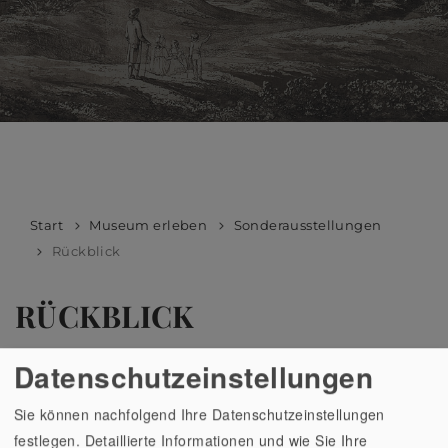
Start
Museum erleben
Sonderausstellungen
Rückblick
RÜCKBLICK
REISE IN DIE VERGANGENHEIT
Datenschutzeinstellungen
Sie können nachfolgend Ihre Datenschutzeinstellungen
Hier erhalten Sie Eindrücke der
festlegen. Detaillierte Informationen und wie Sie Ihre