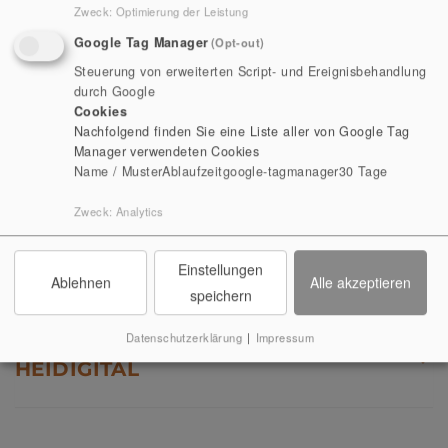
Zweck
:
Optimierung der Leistung
Google Tag Manager
(Opt-out)
PRÄPARATION
Steuerung von erweiterten Script- und Ereignisbehandlung
durch Google
Cookies
Nachfolgend finden Sie eine Liste aller von Google Tag
AUSSTELLUNGSTECHNIK &
Manager verwendeten Cookies
RESTAURIERUNG
Name / Muster
Ablaufzeit
google-tagmanager
30 Tage
Zweck
:
Analytics
MAGAZINIERUNG
Einstellungen
Ablehnen
Alle akzeptieren
speichern
Datenschutzerklärung
|
Impressum
DIGITALISIERUNG | PROJEKTTEAM
HEIDIGITAL