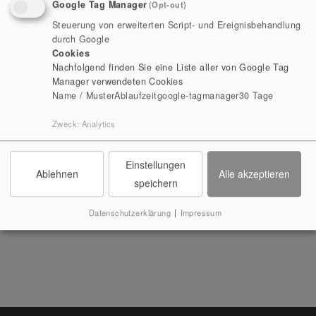
Google Tag Manager
(Opt-out)
Steuerung von erweiterten Script- und Ereignisbehandlung
GRÜNDUNG DES KLOSTERS – VON
durch Google
Cookies
DER MARIENZELLE ZU
Nachfolgend finden Sie eine Liste aller von Google Tag
PAULINZELLA
Manager verwendeten Cookies
Name / Muster
Ablaufzeit
google-tagmanager
30 Tage
»WIEDERENTDECKUNG« DES
Zweck
:
Analytics
KLOSTERS
Einstellungen
Ablehnen
Alle akzeptieren
speichern
RETTUNG DER RUINE VOR DEM
WEITEREN VERFALL
Datenschutzerklärung
|
Impressum