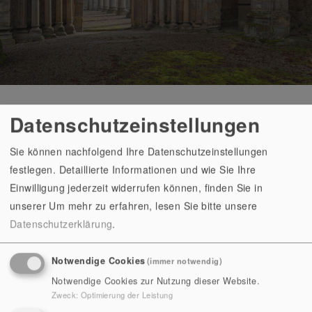
Datenschutzeinstellungen
Sie können nachfolgend Ihre Datenschutzeinstellungen
Start
Klosterensemble
Klosterruine
festlegen. Detaillierte Informationen und wie Sie Ihre
Einwilligung jederzeit widerrufen können, finden Sie in
unserer
Um mehr zu erfahren, lesen Sie bitte unsere
DIE KLOSTERRUINE IN
Datenschutzerklärung
.
PAULINZELLA
Notwendige Cookies
(immer notwendig)
RESTE BEDEUTENDER ROMANISCHER
Notwendige Cookies zur Nutzung dieser Website.
ARCHITEKTUR
Zweck
:
Optimierung der Leistung