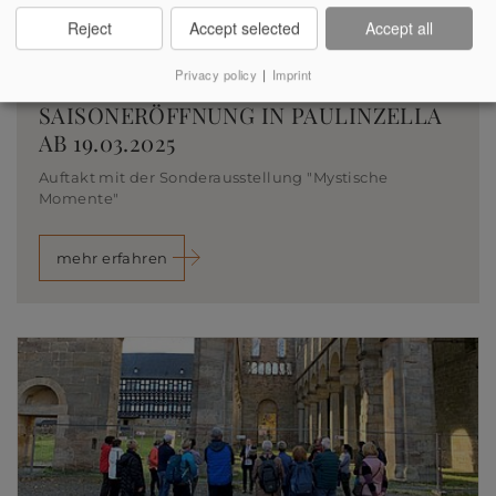
Reject
Accept selected
Accept all
Privacy policy
|
Imprint
05.03.2025 - 08:20 Uhr
SAISONERÖFFNUNG IN PAULINZELLA
AB 19.03.2025
Auftakt mit der Sonderausstellung "Mystische
Momente"
mehr erfahren