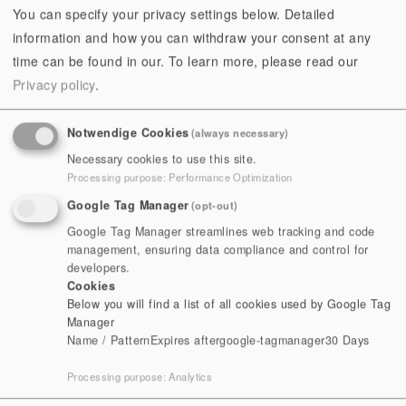
You can specify your privacy settings below. Detailed
information and how you can withdraw your consent at any
time can be found in our.
To learn more, please read our
Privacy policy
.
14.09.2025 - 14:00 Uhr
Notwendige Cookies
(always necessary)
TAG DES OFFENEN DENKMALS
Necessary cookies to use this site.
Erleben Sie das Kloster Paulinzella aus einem
Processing purpose
:
Performance Optimization
anderen Blickwinkel!
Google Tag Manager
(opt-out)
Google Tag Manager streamlines web tracking and code
mehr erfahren
management, ensuring data compliance and control for
developers.
Cookies
Below you will find a list of all cookies used by Google Tag
Manager
Name / Pattern
Expires after
google-tagmanager
30 Days
Processing purpose
:
Analytics