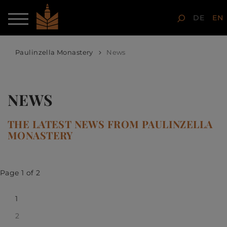
DE
EN
Paulinzella Monastery
News
NEWS
THE LATEST NEWS FROM PAULINZELLA
MONASTERY
Page 1 of 2
1
2