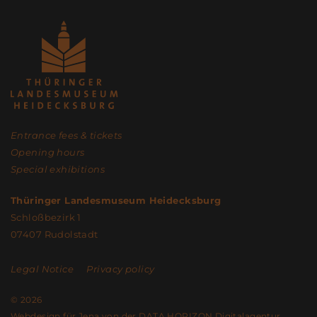
Entrance fees & tickets
Opening hours
Special exhibitions
Thüringer Landesmuseum Heidecksburg
Schloßbezirk 1
07407 Rudolstadt
Legal Notice
Privacy policy
© 2026
Webdesign für Jena von der DATA HORIZON Digitalagentur