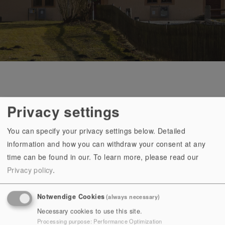
Privacy settings
Paulinzella Monastery
Monastery complex
Principality
You can specify your privacy settings below. Detailed
information and how you can withdraw your consent at any
DAS JAGDSCHLOSS
time can be found in our.
To learn more, please read our
Privacy policy
.
PAULINZELLA
Notwendige Cookies
(always necessary)
JAGDSITZ DER GRAFEN UND FÜRSTEN
VON SCHWARZBURG-RUDOLSTADT
Necessary cookies to use this site.
Processing purpose
:
Performance Optimization