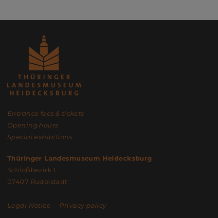
Entrance fees & tickets
Opening hours
Special exhibitions
Thüringer Landesmuseum Heidecksburg
Schloßbezirk 1
07407 Rudolstadt
Legal Notice
Privacy policy