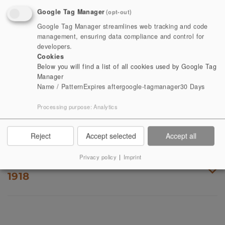
Google Tag Manager
(opt-out)
Das Museum zur Kloster-, Forst- und Jagdgeschichte
Google Tag Manager streamlines web tracking and code
befindet sich im renaissancezeitlichen Jagdschloss der
management, ensuring data compliance and control for
developers.
Grafen und späteren Fürsten von Schwarzburg-
Cookies
Rudolstadt, das auf dem Klostergelände unweit der
Below you will find a list of all cookies used by Google Tag
Klosterruine gelegen ist.
Manager
Name / Pattern
Expires after
google-tagmanager
30 Days
Processing purpose
:
Analytics
DAS JAGDSCHLOSS
Reject
Accept selected
Accept all
Privacy policy
|
Imprint
DIE NUTZUNGSGESCHICHTE NACH
1918